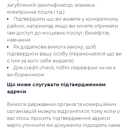
загублений ідентифікатор, зламана
електронна пошта і т.д.)
Підтвердити що ви живете у конкретному
районі, наприклад якщо ви хочете отримати
там доступ до місцевих послуг, бенефітів,
навчання
Як додаткова вимога закону, щоб
підтвердити вашу особу (переконатися що ви
є тим за кого себе видаєте)
Для credit check, тобто перевірки чи не є
ви боржником
Що може слугувати підтвердженням
адреси
Вимоги державних органів та комерційних
організацій можуть відрізнятися, тому коли у
вас хтось просить підтвердження адреси
варто уточнити які документи підходять саме