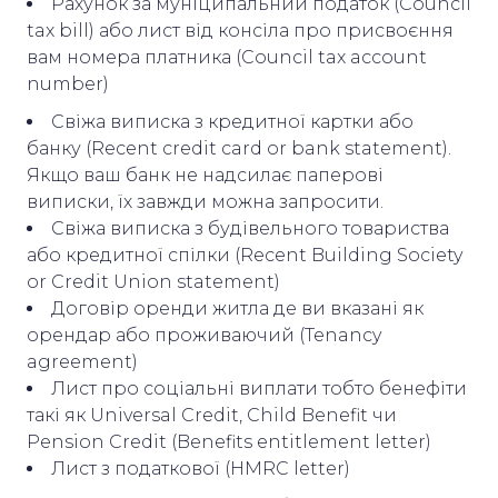
Рахунок за муніципальний податок (Council
tax bill) або лист від консіла про присвоєння
вам номера платника (Council tax account
number)
Свіжа виписка з кредитної картки або
банку (Recent credit card or bank statement).
Якщо ваш банк не надсилає паперові
виписки, їх завжди можна запросити.
Свіжа виписка з будівельного товариства
або кредитної спілки (Recent Building Society
or Credit Union statement)
Договір оренди житла де ви вказані як
орендар або проживаючий (Tenancy
agreement)
Лист про соціальні виплати тобто бенефіти
такі як Universal Credit, Child Benefit чи
Pension Credit (Benefits entitlement letter)
Лист з податкової (HMRC letter)