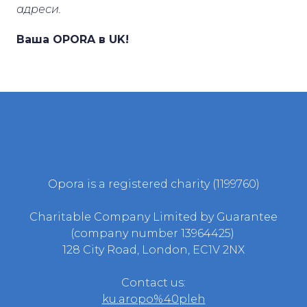
адреси.
Ваша OPORA в UK!
Opora is a registered charity (1199760)
Charitable Company Limited by Guarantee
(company number 13964425)
128 City Road, London, EC1V 2NX
Contact us:
ku.aropo%40pleh