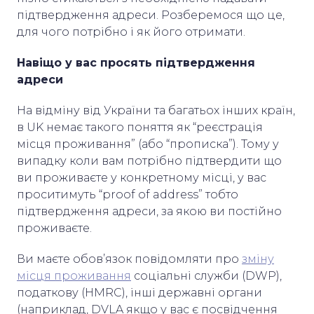
підтвердження адреси. Розберемося що це,
для чого потрібно і як його отримати.
Навіщо у вас просять підтвердження
адреси
На відміну від України та багатьох інших країн,
в UK немає такого поняття як “реєстрація
місця проживання” (або “прописка”). Тому у
випадку коли вам потрібно підтвердити що
ви проживаєте у конкретному місці, у вас
проситимуть “proof of address” тобто
підтвердження адреси, за якою ви постійно
проживаєте.
Ви маєте обов’язок повідомляти про
зміну
місця проживання
соціальні служби (DWP),
податкову (HMRC), інші державні органи
(наприклад, DVLA якщо у вас є посвідчення