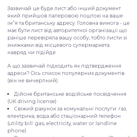
Зазвичай це буде лист або інший документ
який прийшов паперовою поштою на ваше
ім”я та британську адресу. Головна вимога - це
має бути лист від авторитетної організації що
раніше перевіряла вашу особу, тобто листи зі
знижками від місцевого супермаркета
навряд чи підійде.
А що зазвичай підходить як підтвердження
адреси? Ось список популярних документів
(він не вичерпний).
Дійсне британське водійське посвідчення
(UK driving license)
Свіжий рахунок за комунальні послуги: газ,
електрика, вода або стаціонарний телефон
(utility bill: gas, electricity, water or landline
phone)