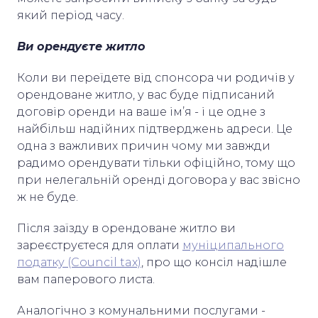
який період часу.
Ви орендуєте житло
Коли ви переїдете від спонсора чи родичів у
орендоване житло, у вас буде підписаний
договір оренди на ваше ім’я - і це одне з
найбільш надійних підтверджень адреси. Це
одна з важливих причин чому ми завжди
радимо орендувати тільки офіційно, тому що
при нелегальній оренді договора у вас звісно
ж не буде.
Після заїзду в орендоване житло ви
зареєструєтеся для оплати
муніципального
податку (Council tax)
, про що консіл надішле
вам паперового листа.
Аналогічно з комунальними послугами -