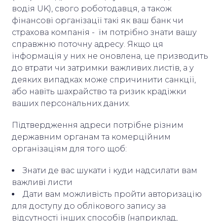
водія UK), свого роботодавця, а також
фінансові організації такі як ваш банк чи
страхова компанія - їм потрібно знати вашу
справжню поточну адресу. Якщо ця
інформація у них не оновлена, це призводить
до втрати чи затримки важливих листів, а у
деяких випадках може спричинити санкції,
або навіть шахрайство та ризик крадіжки
ваших персональних даних.
Підтвердження адреси потрібне різним
державним органам та комерційним
організаціям для того щоб:
Знати де вас шукати і куди надсилати вам
важливі листи
Дати вам можливість пройти авторизацію
для доступу до облікового запису за
відсутності інших способів (наприклад,