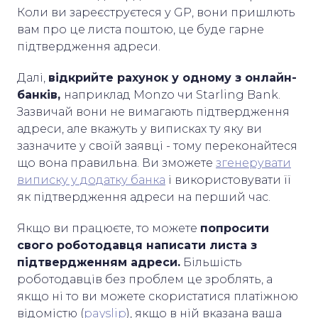
Коли ви зареєструєтеся у GP, вони пришлють
вам про це листа поштою, це буде гарне
підтвердження адреси.
Далі,
відкрийте рахунок у одному з онлайн-
банків,
наприклад Monzo чи Starling Bank.
Зазвичай вони не вимагають підтвердження
адреси, але вкажуть у виписках ту яку ви
зазначите у своїй заявці - тому переконайтеся
що вона правильна. Ви зможете
згенерувати
виписку у додатку банка
і використовувати її
як підтвердження адреси на перший час.
Якщо ви працюєте, то можете
попросити
свого роботодавця написати листа з
підтвердженням адреси.
Більшість
роботодавців без проблем це зроблять, а
якщо ні то ви можете скористатися платіжною
відомістю (
payslip
), якщо в ній вказана ваша