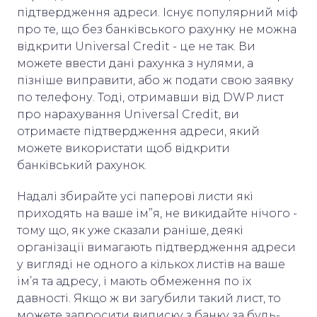
підтвердження адреси. Існує популярний міф
про те, що без банківського рахунку не можна
відкрити Universal Credit - це не так. Ви
можете ввести дані рахунка з нулями, а
пізніше виправити, або ж подати свою заявку
по телефону. Тоді, отримавши від DWP лист
про нарахування Universal Credit, ви
отримаєте підтвердження адреси, який
можете використати щоб відкрити
банківський рахунок.
Надалі збирайте усі паперові листи які
приходять на ваше ім”я, не викидайте нічого -
тому що, як уже сказали раніше, деякі
організації вимагають підтвердження адреси
у вигляді не одного а кількох листів на ваше
ім’я та адресу, і мають обмеження по їх
давності. Якщо ж ви загубили такий лист, то
можете запросити виписку з банку за будь-