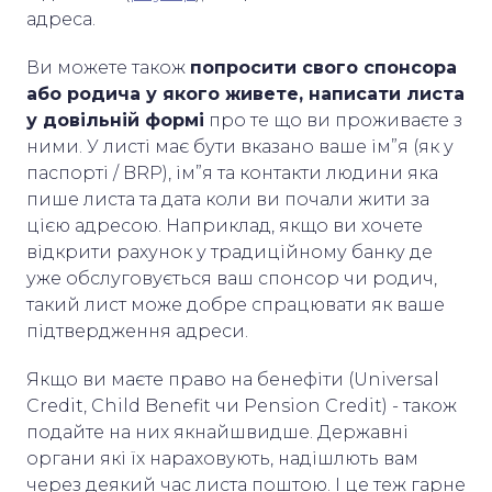
адреса.
Ви можете також
попросити свого спонсора
або родича у якого живете, написати листа
у довільній формі
про те що ви проживаєте з
ними. У листі має бути вказано ваше ім”я (як у
паспорті / BRP), ім”я та контакти людини яка
пише листа та дата коли ви почали жити за
цією адресою. Наприклад, якщо ви хочете
відкрити рахунок у традиційному банку де
уже обслуговується ваш спонсор чи родич,
такий лист може добре спрацювати як ваше
підтвердження адреси.
Якщо ви маєте право на бенефіти (Universal
Credit, Child Benefit чи Pension Credit) - також
подайте на них якнайшвидше. Державні
органи які їх нараховують, надішлють вам
через деякий час листа поштою. І це теж гарне