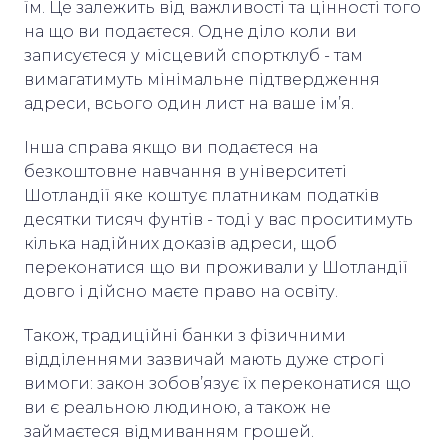
їм. Це залежить від важливості та цінності того
на що ви подаєтеся. Одне діло коли ви
записуєтеся у місцевий спортклуб - там
вимагатимуть мінімальне підтвердження
адреси, всього один лист на ваше ім’я.
Інша справа якщо ви подаєтеся на
безкоштовне навчання в університеті
Шотландії яке коштує платникам податків
десятки тисяч фунтів - тоді у вас проситимуть
кілька надійних доказів адреси, щоб
переконатися що ви проживали у Шотландії
довго і дійсно маєте право на освіту.
Також, традиційні банки з фізичними
відділеннями зазвичай мають дуже строгі
вимоги: закон зобов’язує їх переконатися що
ви є реальною людиною, а також не
займаєтеся відмиванням грошей.