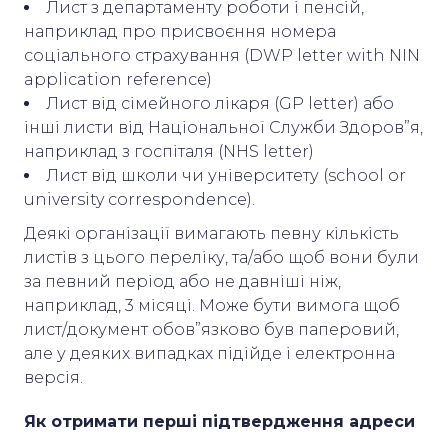
Лист з департаменту роботи і пенсій,
наприклад про присвоєння номера
соціального страхування (DWP letter with NIN
application reference)
Лист від сімейного лікаря (GP letter) або
інші листи від Національної Служби Здоров”я,
наприклад з госпіталя (NHS letter)
Лист від школи чи університету (school or
university correspondence).
Деякі організації вимагають певну кількість
листів з цього переліку, та/або щоб вони були
за певний період або не давніші ніж,
наприклад, 3 місяці. Може бути вимога щоб
лист/документ обов”язково був паперовий,
але у деяких випадках підійде і електронна
версія.
Як отримати перші підтвердження адреси