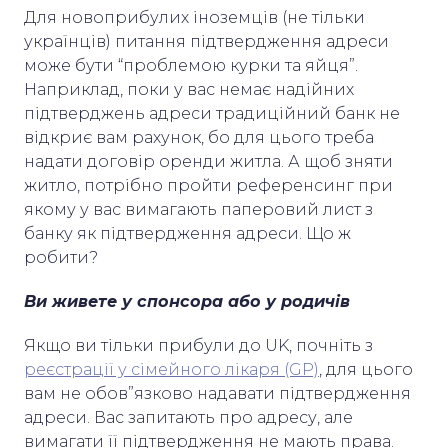
Для новоприбулих іноземців (не тільки
українців) питання підтвердження адреси
може бути “проблемою курки та яйця”.
Наприклад, поки у вас немає надійних
підтверджень адреси традиційний банк не
відкриє вам рахунок, бо для цього треба
надати договір оренди житла. А щоб зняти
житло, потрібно пройти референсинг при
якому у вас вимагають паперовий лист з
банку як підтвердження адреси. Що ж
робити?
Ви живете у спонсора або у родичів
Якщо ви тільки прибули до UK, почніть з
реєстрації у сімейного лікаря (GP)
, для цього
вам не обов”язково надавати підтвердження
адреси. Вас запитають про адресу, але
вимагати її підтвердження не мають права.