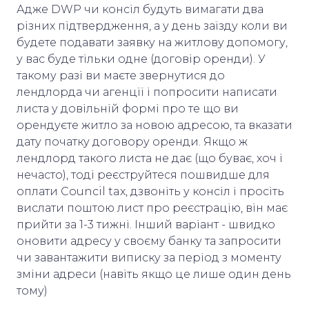
Адже DWP чи консіл будуть вимагати два
різних підтвердження, а у день заїзду коли ви
будете подавати заявку на житлову допомогу,
у вас буде тільки одне (договір оренди). У
такому разі ви маєте звернутися до
лендлорда чи агенції і попросити написати
листа у довільній формі про те що ви
орендуєте житло за новою адресою, та вказати
дату початку договору оренди. Якщо ж
лендлорд такого листа не дає (що буває, хоч і
нечасто), тоді реєструйтеся пошвидше для
оплати Council tax, дзвоніть у консіл і просіть
вислати поштою лист про реєстрацію, він має
прийти за 1-3 тижні. Інший варіант - швидко
оновити адресу у своєму банку та запросити
чи завантажити виписку за період з моменту
зміни адреси (навіть якщо це лише один день
тому)