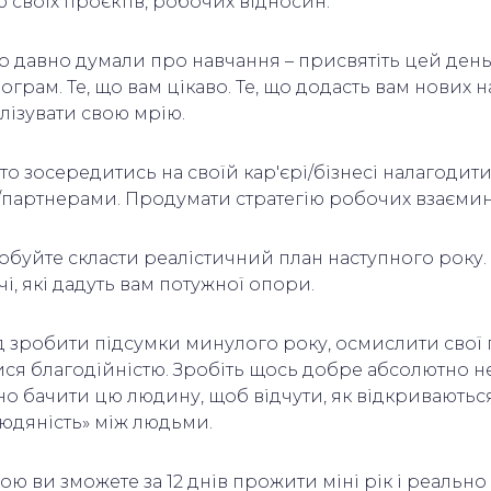
ю своїх проєктів, робочих відносин.
 давно думали про навчання – присвятіть цей ден
грам. Те, що вам цікаво. Те, що додасть вам нових 
ізувати свою мрію.
рто зосередитись на своїй кар'єрі/бізнесі налагодити
партнерами. Продумати стратегію робочих взаєми
робуйте скласти реалістичний план наступного року.
чі, які дадуть вам потужної опори.
д зробити підсумки минулого року, осмислити свої
тися благодійністю. Зробіть щось добре абсолютно 
но бачити цю людину, щоб відчути, як відкриваються
юдяність» між людьми.
ою ви зможете за 12 днів прожити міні рік і реально