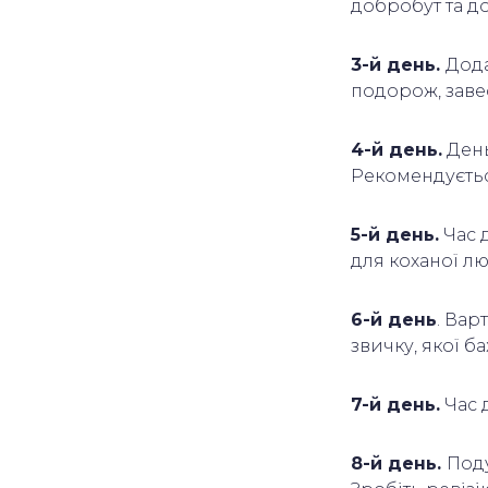
добробут та до
3-й день.
Дода
подорож, завес
4-й день.
День
Рекомендуєтьс
5-й день.
Час д
для коханої л
6-й день
. Вар
звичку, якої б
7-й день.
Час 
8-й день.
Поду