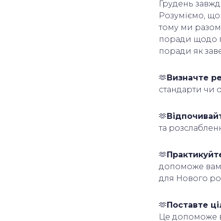
Грудень завжд
Розуміємо, що
тому ми разом
поради щодо п
поради як зав
🫶
Визначте ре
стандарти чи о
🫶
Відпочивай
та розслаблен
🫶
Практикуйт
допоможе вам 
для Нового ро
🫶
Поставте ці
Це допоможе 