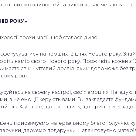
до нових можливостей та викликів, які чекають на в
ДНІВ РОКУ»
ології трохи магії, щоб сталося диво.
сфокусуватися на перших 12 днях Нового року. Знай
воріть намір свого Нового року. Проживіть кожен з 12 
тримаєте свій чуттєвий досвід, який допоможе без т
овому році.
суйтесь на своєму настрої, своїх емоціях. Нагадую,
ми, а не емоції керують вами. Ви закладаєте фундам
ий рік. Зауважте, що вас тішить, що приносить зад
день присвячуємо матеріальному благополуччю: ку
дарунки, даруємо подарунки. Налаштовуємо матер