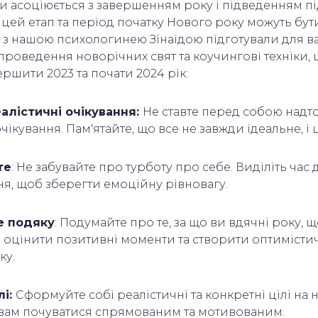
и асоціюється з завершенням року і підведенням пі
 цей етап та період початку Нового року можуть бу
 з нашою психологинею Зінаїдою підготували для ва
роведення новорічних свят та коучингові техніки, 
ершити 2023 та почати 2024 рік:
алістичні очікування:
Не ставте перед собою надто
чікування. Пам'ятайте, що все не завжди ідеальне, і
те
: Не забувайте про турботу про себе. Виділіть час
ня, щоб зберегти емоційну рівновагу.
е подяку
: Подумайте про те, за що ви вдячні року, 
оцінити позитивні моменти та створити оптимісти
ку.
лі:
Сформуйте собі реалістичні та конкретні цілі на 
вам почуватися спрямованим та мотивованим.