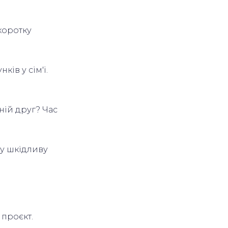
коротку
ів у сім'ї.
жній друг? Час
ну шкідливу
 проєкт.