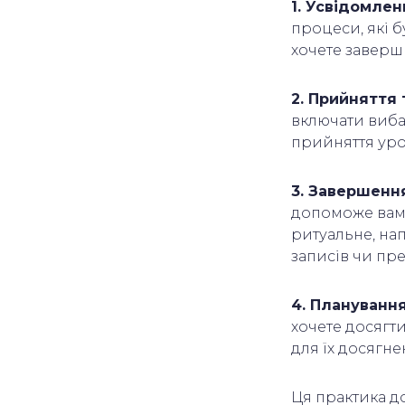
1. Усвідомлен
процеси, які 
хочете заверш
2. Прийняття 
включати виба
прийняття уро
3. Завершення
допоможе вам 
ритуальне, на
записів чи пр
4. Плануванн
хочете досягти 
для їх досягне
Ця практика д