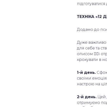
підготуватися 
ТЕХНІКА «12 
Додамо до псих
Дуже важливо 
для себе та ст
описом 👇🏼і о
крокувати в н
1-й день.
Сфоку
своїми емоція
настрою на ціл
2-й день.
Цей 
отримуємо по