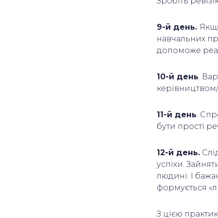
Зробіть ревізі
9-й день.
Якщо
навчальних про
допоможе реал
10-й день
. Ва
керівництвом/
11-й день
. Сп
бути прості ре
12-й день.
Слі
успіхи. Зайня
людині. І бажа
формується «л
З цією практик