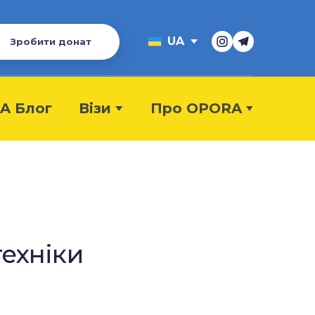
UA
Зробити донат
A Блог
Візи
Про OPORA
техніки