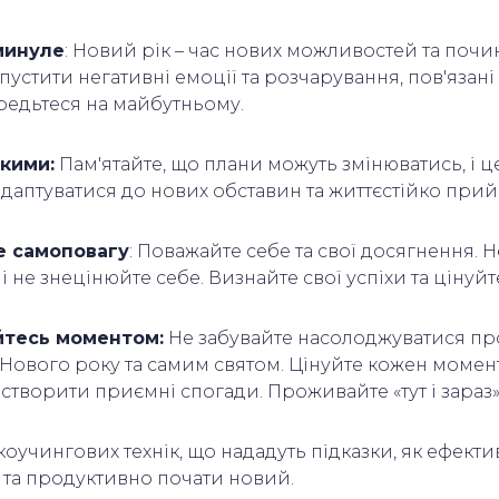
минуле
: Новий рік – час нових можливостей та почи
устити негативні емоції та розчарування, пов'язан
ередьтеся на майбутньому.
кими:
Пам'ятайте, що плани можуть змінюватись, і 
адаптуватися до нових обставин та життєстійко при
е самоповагу
: Поважайте себе та свої досягнення. 
і не знецінюйте себе. Визнайте свої успіхи та цінуйт
тесь моментом:
Не забувайте насолоджуватися п
Нового року та самим святом. Цінуйте кожен момент 
створити приємні спогади. Проживайте «тут і зараз
коучингових технік, що нададуть підказки, як ефект
 та продуктивно почати новий.