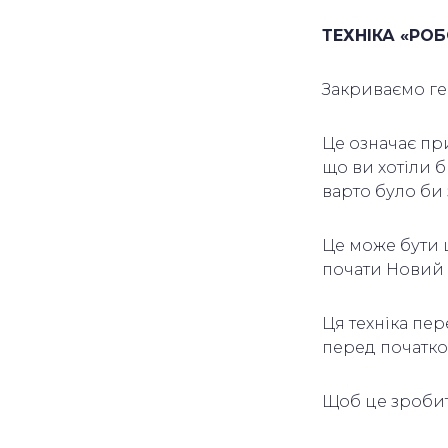
ТЕХНІКА «РО
Закриваємо ге
Це означає при
що ви хотіли 
варто було би 
Це може бути 
почати Новий 
Ця техніка пе
перед початко
Щоб це зробит