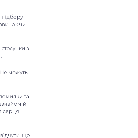
ь підбору
навичок чи
 стосунки з
н.
 Це можуть
 помилки та
незнайомій
 серця і
 відчути, що