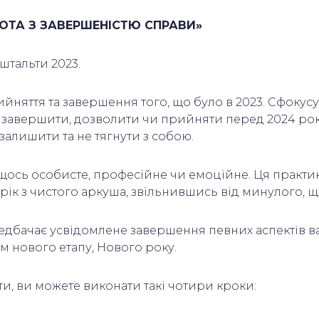
БОТА З ЗАВЕРШЕНІСТЮ СПРАВИ»
штальти 2023.
йняття та завершення того, що було в 2023. Сфокусу
б завершити, дозволити чи прийняти перед 2024 рок
залишити та не тягнути з собою.
щось особисте, професійне чи емоційне. Ця практ
рік з чистого аркуша, звільнившись від минулого, щ
редбачає усвідомлене завершення певних аспектів 
м нового етапу, Нового року.
и, ви можете виконати такі чотири кроки: