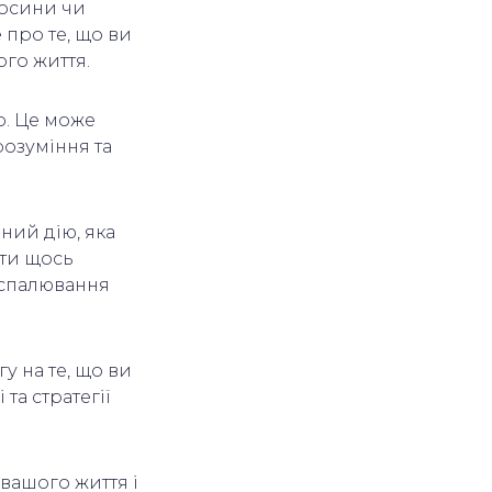
носини чи
 про те, що ви
ого життя.
о. Це може
розуміння та
ний дію, яка
ути щось
 спалювання
гу на те, що ви
 та стратегії
вашого життя і