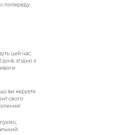
ас попереду.
діть цей час
днів, згідно з
ривоги
 що ви керуєте
ент свого
оволення!
пуємо,
іальний