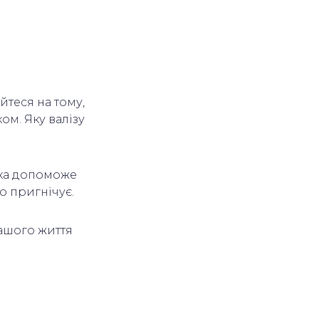
йтеся на тому,
ом. Яку валізу
ика допоможе
о пригнічує.
вашого життя