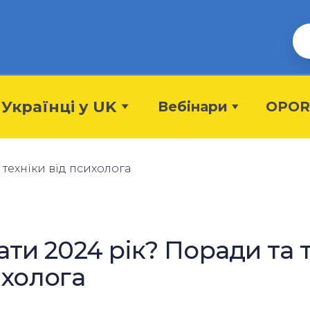
Українці у UK
Вебінари
OPOR
ати 2024 рік? Поради та 
ихолога