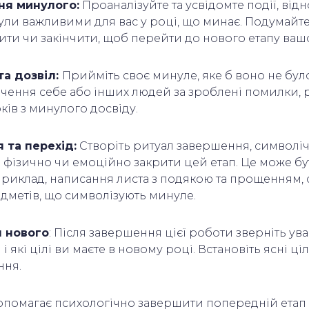
ня минулого:
Проаналізуйте та усвідомте події, від
були важливими для вас у році, що минає. Подумайте
ити чи закінчити, щоб перейти до нового етапу ваш
та дозвіл:
Прийміть своє минуле, яке б воно не бул
чення себе або інших людей за зроблені помилки, 
ків з минулого досвіду.
 та перехід:
Створіть ритуал завершення, символіч
фізично чи емоційно закрити цей етап. Це може б
приклад, написання листа з подякою та прощенням,
едметів, що символізують минуле.
я нового
: Після завершення цієї роботи зверніть ува
і які цілі ви маєте в новому році. Встановіть ясні цілі
ння.
опомагає психологічно завершити попередній етап 