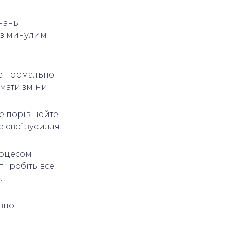
нань.
і з минулим
це нормально.
ймати зміни.
Не порівнюйте
е свої зусилля.
роцесом
і робіть все
».
ивно