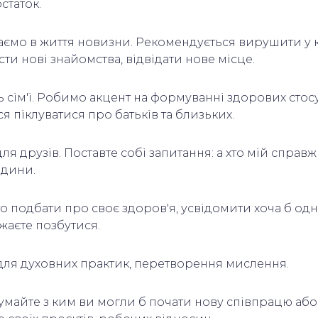
статок.
ємо в життя новизни. Рекомендується вирушити у 
ти нові знайомства, відвідати нове місце.
 сім'ї. Робимо акцент на формуванні здорових стосунк
я піклуватися про батьків та близьких.
ля друзів. Поставте собі запитання: а хто мій справ
юдини.
то подбати про своє здоров'я, усвідомити хоча б од
ажаєте позбутися.
для духовних практик, перетворення мислення.
майте з ким ви могли б почати нову співпрацю або