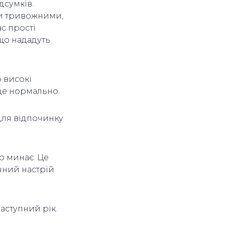
дсумків.
ти тривожними,
с прості
що нададуть
 високі
 це нормально.
 для відпочинку
що минає. Це
чний настрій
наступний рік.