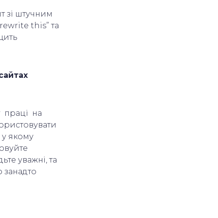
йт зі штучним
ewrite this” та
ащить
сайтах
у праці на
користовувати
, у якому
товуйте
ьте уважні, та
о занадто