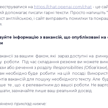
еєструватися на
https://chat.openai.com/chat
- це са
ий допомагає писати гарні тексти. Просто напишіть “r
кст англійською, і сайт виправить помилки та покр
я.
уйте інформацію з вакансій, що опубліковані на 
ти
акансії за вашим фахом, які зараз доступні на ринк
ку роботи. Під час складання резюме ви можете ви
ази або речення з
розділу Responsibilities (Обов’язки
)
вам необхідно буде робити на цій посаді. Викорис
нтів вакансій для пошуку необхідного тексту. Але буд
е те , що є релевантним до вашої роботи. Не варт
шати, зазначайте лише ваш реальний досвід.
лянемо приклад нижче: