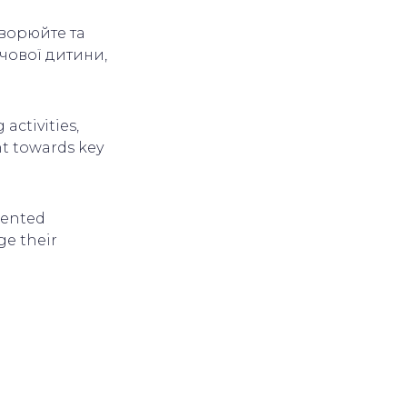
творюйте та
чової дитини,
activities,
nt towards key
mented
ge their