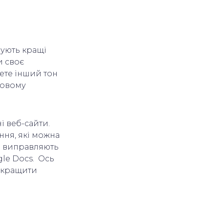
нують кращі
и своє
ете інший тон
новому
і веб-сайти.
ення, які можна
кі виправляють
gle Docs. Ось
покращити