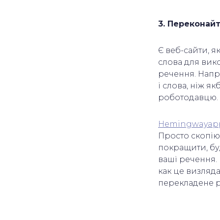
3. Переконай
Є веб-сайти, 
слова для вик
речення. Напр
і слова, ніж 
роботодавцю.
Hemingwayap
Просто скопіюйт
покращити, бу
ваші речення. 
как це визляд
перекладене 