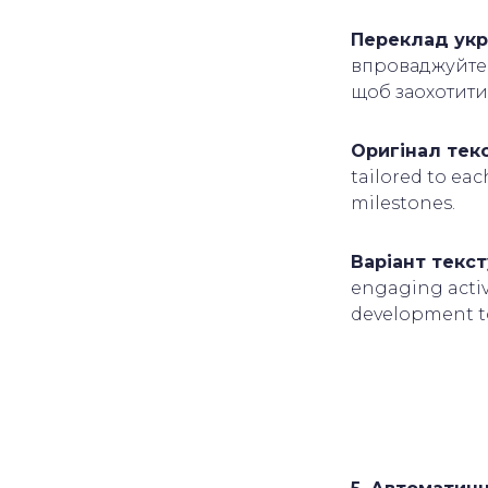
Переклад укр
впроваджуйте 
щоб заохотити 
Оригінал текс
tailored to ea
milestones.
Варіант текс
engaging activi
development t