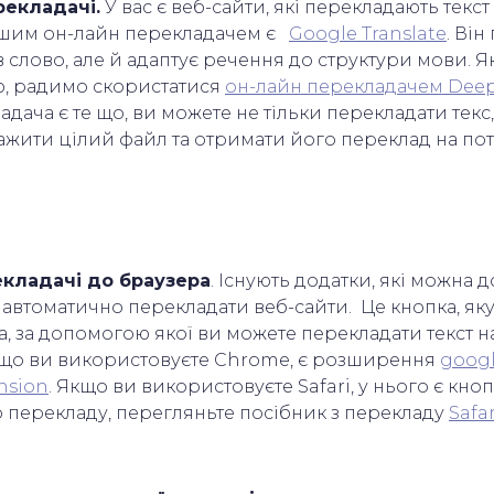
рекладачі.
У вас є веб-сайти, які перекладають текст 
им он-лайн перекладачем є
Google Translate
. Ві
 слово, але й адаптує речення до структури мови. Я
ю, радимо скористатися
он-лайн перекладачем Deep
дача є те що, ви можете не тільки перекладати текс,
ажити цілий файл та отримати його переклад на по
кладачі до браузера
. Існують додатки, які можна 
 автоматично перекладати веб-сайти. Це кнопка, яку
, за допомогою якої ви можете перекладати текст на
кщо ви використовуєте Chrome, є розширення
goog
ension
. Якщо ви використовуєте Safari, у нього є кно
 перекладу, перегляньте посібник з перекладу
Safar