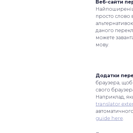
Веб-сайти пе
Найпоширеніш
просто слово в
альтернативо
даного перекла
можете завант
мову.
Додатки пере
браузера, щоб
свого браузера
Наприклад, я
translator ext
автоматичного
guide here
.