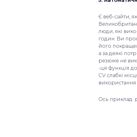
5. Автоматичн
Є веб-сайти, 
Великобританії
люди, які вико
годин. Ви про
його покращенн
а за деякі по
резюме
не вик
-ця функція до
CV слабкі міс
використання 
Ось приклад 