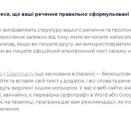
теся, що ваші речення правильно сформульовані
які виправляють структуру вашого речення та пропо
ористання залежно від тону, яким ви хочете написат
иклад, якщо ви пишете другу, ви використовуватим
якби ви пишете офіційний електронний лист своєму 
p
і
Grammarly
(що заснована в Україні) — безкоштовн
е та вставте свій текст у додаток, і всі слова та реч
дуть виділені іншим кольором. У вас є веб-сайти, я
І, звичайно, є перевірка орфографії в Word або Goo
ає на практиці, праграма дає вам рекомендації, як 
речення.