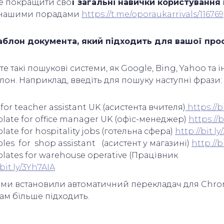
е покращити сво
ї загальні навички користування
 нашими порадами
https://t.me/oporaukarrivals/116769
шаблон документа, який підходить для вашої про
 такі пошукові системи, як Google, Bing, Yahoo та і
лон. Наприклад, введіть для пошуку наступні фрази:
for teacher assistant UK (асистента вчителя)
https://b
late for office manager UK (офіс-менеджер)
https://b
late for hospitality jobs (готельна сфера)
http://bit.ly
les for shop assistant (асистент у магазині)
http://b
lates for warehouse operative (Працівник
/bit.ly/3Yh7AIA
 ми встановили автоматичний перекладач для Chro
нам більше підходить.