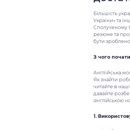
Більшість укр
України» та ін
Сполученому Ко
резюме та про
бути зроблено
З чого почат
Англійська мо
Як знайти робо
читайте в наші
давайте розб
англійською на
1. Використо