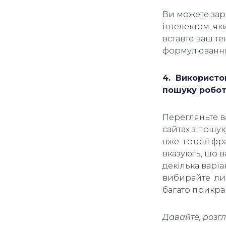
Ви можете зар
інтелектом, як
вставте ваш те
формулюванн
4. Використов
пошуку робо
Перегляньте в
сайтах з пошу
вже готові фр
вказують, шо 
декілька варіа
вибирайте лиш
багато прикра
Давайте, розг