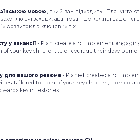
аїнською мовою
, який вам підходить - Плануйте, с
захоплюючі заходи, адаптовані до кожної вашої клю
їх розвиток до ключових віх.
ту у вакансії
- Plan, create and implement engaging 
ch of your key children, to encourage their developme
ту для вашого резюме
- Planed, created and imple
ties, tailored to each of your key children, to encoura
owards key milestones.