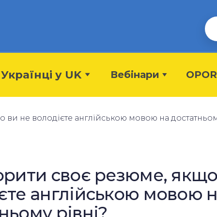
Українці у UK
Вебінари
OPOR
орити своє резюме, якщо
єте англійською мовою 
ньому рівні?