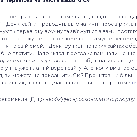
а перевірка на якість вашого СV
які перевіряють ваше резюме на відповідність станд
 . Деякі сайти проводять автоматичні перевірки, а 
нують перевірку вручну та зв’яжуться з вами протяг
сто завантажуєте своє резюме та отримуєте рекомен
я на свій емейл. Деякі функції на таких сайтах є б
трібно платити. Наприклад, програма вам напише, що
ористані активні дієслова,
але щоб дізнатися які це 
ступна уже платній версії сайту. Але, коли ви знаєте
ця, ви можете це покращити. Як ? Прочитавши більш
активних дієслів під час написання свого резюме
ту
рекомендації, що
необхідно вдосконалити структуру