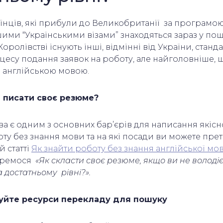
аїнців, які прибули до Великобританії за програмо
шими “Українськими візами” знаходяться зараз у пош
ролівстві існують інші, відмінні від України, станд
цесу подання заявок на роботу, але найголовніше, щ
 англійською мовою.
и писати своє резюме?
ва є одним з основних бар’єрів для написання якіс
ту без знання мови та на які посади ви можете пре
й статті
Як знайти роботу без знання англійської мо
еремося
«Як скласти своє резюме, якщо ви не володі
 достатньому рівні?».
вуйте ресурси перекладу для пошуку