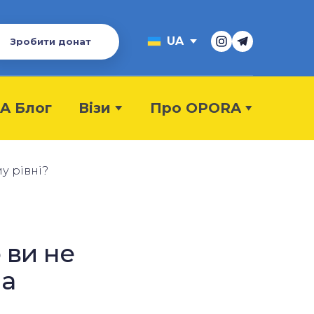
UA
Зробити донат
A Блог
Візи
Про OPORA
 ви не
на