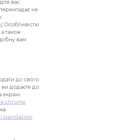
для вас.
н перекладає не
к
l
Особливістю
 а також
трібну вам
додати до свого
 ви додаєте до
 екрані.
le chrome
пка
i translation