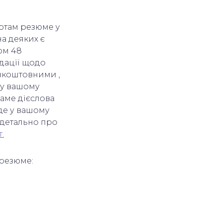
артам резюме у
на деяких є
ом 48
дації щодо
езкоштовними ,
 у вашому
саме дієслова
 де у вашому
 детально про
т.
резюме: