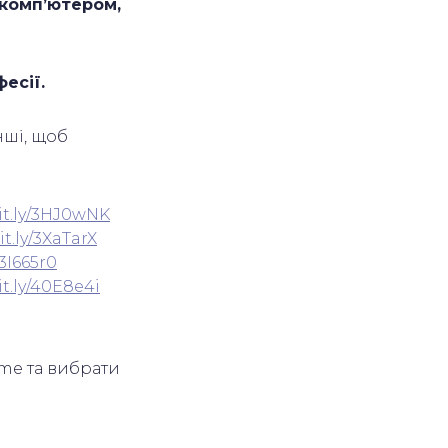
 комп’ютером,
фесії.
нші, щоб
it.ly/3HJ0wNK
it.ly/3XaTarX
/3I665r0
it.ly/40E8e4i
me та вибрати