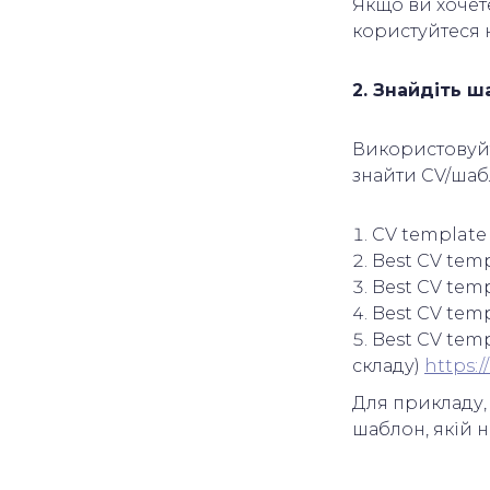
Якщо ви хочет
користуйтеся
2. Знайдіть 
Використовуйте
знайти CV/шаб
CV template 
Best CV temp
Best CV temp
Best CV temp
Best CV temp
складу)
https:/
Для прикладу,
шаблон, якій 