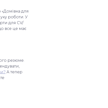
ю «Домівка для
уку роботи. У
арти для CV/
о все це має
ного резюме.
тендувати,
ви?
А тепер
єте