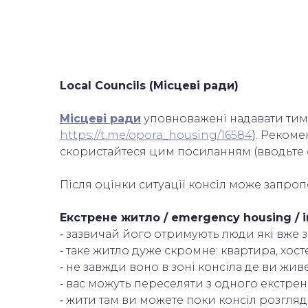
Local Councils (Місцеві ради)
Місцеві ради
уповноважені надавати тим
https://t.me/opora_housing/16584
). Реком
скористайтеся цим посиланням (вводьте 
Після оцінки ситуації консіл може запро
Екстрене житло / emergency housing / 
⁃ зазвичай його отримують люди які вже з
⁃ таке житло дуже скромне: квартира, хос
⁃ не завжди воно в зоні консіла де ви жив
⁃ вас можуть переселяти з одного екстрен
⁃ жити там ви можете поки консіл розгляда