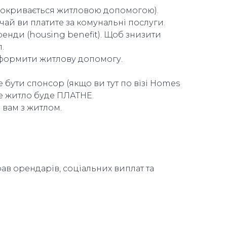
о покривається житловою допомогою).
ичай ви платите за комунальні послуги.
енди (housing benefit). Щоб знизити
.
оформити житлову допомогу.
же бути спонсор (якщо ви тут по візі Homes
аке житло буде ПЛАТНЕ.
и вам з житлом.
ав орендарів, соціальних виплат та