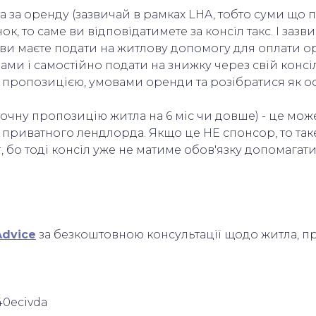
ата за оренду (зазвичай в рамках LHA, тобто суми щ
, то саме ви відповідатимете за консіл такс. І зазв
и маєте подати на житлову допомогу для оплати ор
ами і самостійно подати на знижку через свій консіл
з пропозицією, умовами оренди та розібратися як 
статочну пропозицію житла на 6 міс чи довше) - це мо
 у приватного лендлорда. Якщо це НЕ спонсор, то т
r, бо тоді консіл уже не матиме обов'язку допомагат
Advice
за безкоштовною консультації щодо житла, пр
40ecivda