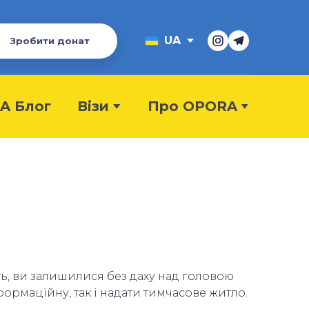
UA
Зробити донат
A Блог
Візи
Про OPORA
ть, ви залишилися без даху над головою
формаційну, так і надати тимчасове житло.