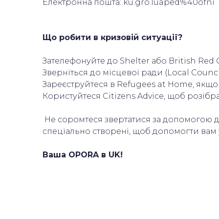
Електронна пошта: ku.gro.luaped%40ofni
Що робити в кризовій ситуації?
Зателефонуйте до Shelter або British Red
Зверніться до місцевої ради (Local Counc
Зареєструйтеся в Refugees at Home, якщо
Користуйтеся Citizens Advice, щоб розібр
Не соромтеся звертатися за допомогою до 
спеціально створені, щоб допомогти вам 
Ваша OPORA в UK!