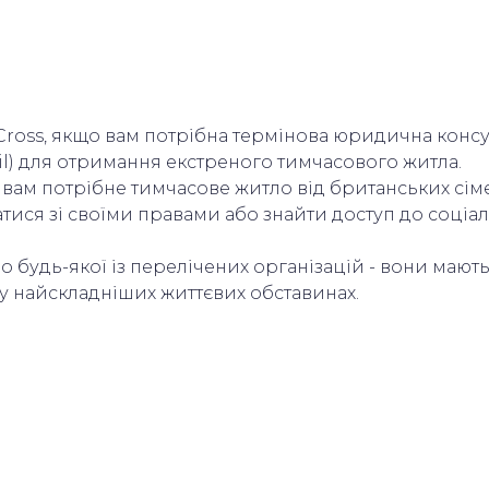
 Cross, якщо вам потрібна термінова юридична консу
il) для отримання екстреного тимчасового житла.
 вам потрібне тимчасове житло від британських сім
атися зі своїми правами або знайти доступ до соціа
будь-якої із перелічених організацій - вони мають
у найскладніших життєвих обставинах.