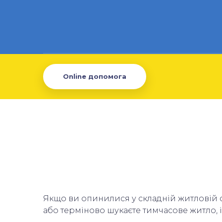
Online допомога
Якщо ви опинилися у складній житловій с
або терміново шукаєте тимчасове житло, іс