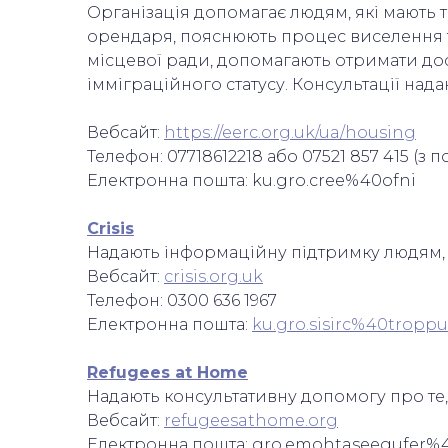
Організація допомагає людям, які мають т
орендаря, пояснюють процес виселення та
місцевої ради, допомагають отримати дост
імміграційного статусу. Консультації над
Вебсайт:
https://eerc.org.uk/ua/housing
Телефон: 07718612218 або 07521 857 415 (з п
Електронна пошта: ku.gro.cree%40ofni
Сrisis
Надають інформаційну підтримку людям, 
Вебсайт:
crisis.org.uk
Телефон: 0300 636 1967
Електронна пошта:
ku.gro.sisirc%40troppu
Refugees at Home
Надають консультативну допомогу про те, 
Вебсайт:
refugeesathome.org
Електронна пошта: gro.emohtaseegufer%