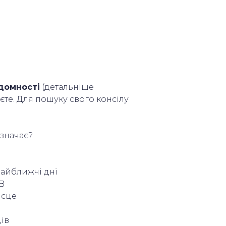
домності
(детальніше
єте. Для пошуку свого консілу
означає?
найближчі дні
&B
ісце
ців