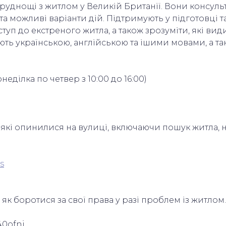
руднощі з житлом у Великій Британії. Вони консуль
 можливі варіанти дій. Підтримують у підготовці т
уп до екстреного житла, а також зрозуміти, які ви
ають українською, англійською та ішими мовами, а т
онеділка по четвер з 10:00 до 16:00)
які опинилися на вулиці, включаючи пошук житла, н
s
як боротися за свої права у разі проблем із житлом.
40ofni