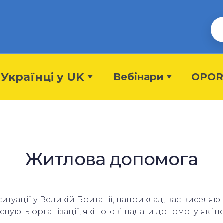
Українці у UK
Вебінари
OPOR
Житлова допомога
итуації у Великій Британії, наприклад, вас виселяю
нують організації, які готові надати допомогу як ін