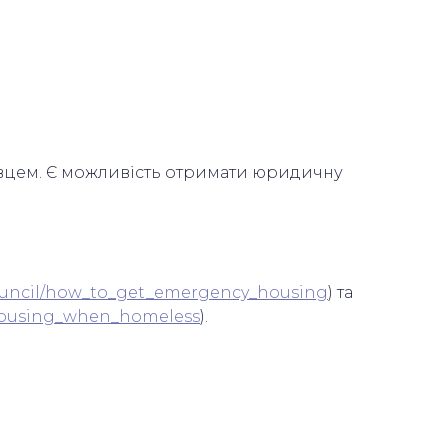
давцем. Є можливість отримати юридичну
council/how_to_get_emergency_housing
) та
_housing_when_homeless
).