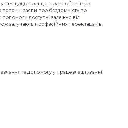
тують щодо оренди, прав і обов’язків
а поданні заяви про бездомність до
ди допомоги доступні залежно від
акож залучають професійних перекладачів.
авчання та допомогу у працевлаштуванні.