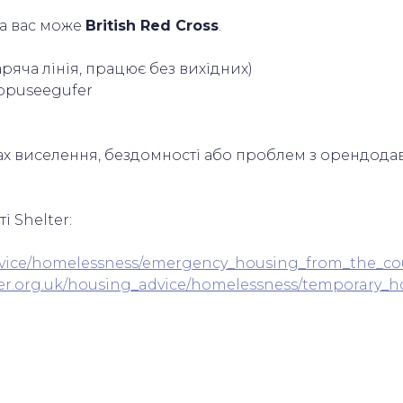
ла вас може
British Red Cross
.
ряча лінія, працює без вихідних)
oppuseegufer
дках виселення, бездомності або проблем з орендо
і Shelter:
_advice/homelessness/emergency_housing_from_the_
lter.org.uk/housing_advice/homelessness/temporary