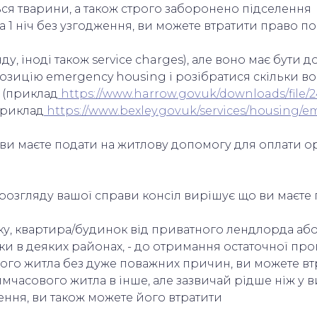
ться тварини, а також строго заборонено підселення
а 1 ніч без узгодження, ви можете втратити право п
ду, іноді також service charges), але воно має бути д
зицію emergency housing і розібратися скільки воно
 (приклад
https://www.harrow.gov.uk/downloads/file/
приклад
https://www.bexley.gov.uk/services/housing
и маєте подати на житлову допомогу для оплати оре
 розгляду вашої справи консіл вирішує що ви маєте
ку, квартира/будинок від приватного лендлорда або 
роки в деяких районах, - до отримання остаточної п
вого житла без дуже поважних причин, ви можете в
тимчасового житла в інше, але зазвичай рідше ніж у
ння, ви також можете його втратити