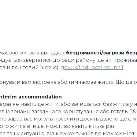
часове житло у випадках
бездомності/загрози без
ендується звертатися до ради району, де ви прожива
свій поштовий індекс):
gov.uk/find-local-council
.
понувати вам екстрене або тимчасове житло. Що це 
interim accommodation
араз не мають де жити, або залишаться без житла у 
тел із зонами загального користування або готель B
ете зараз, вас можуть поселити досить далеко, де є м
ого житла в інше, можливо навіть кілька раз
є вашу ситуацію, від кількох тижнів до кількох міся