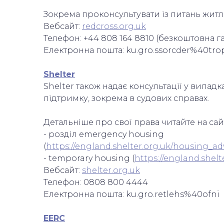
Зокрема проконсультувати із питань жит
Вебсайт:
redcross.org.uk
Телефон: +44 808 164 8810 (безкоштовна га
Електронна пошта: ku.gro.ssorcder%40tr
Shelter
Shelter також надає консультації у випа
підтримку, зокрема в судових справах.
Детальніше про свої права читайте на сайт
- розділ emergency housing
(
https://england.shelter.org.uk/housing
- temporary housing (
https://england.she
Вебсайт:
shelter.org.uk
Телефон: 0808 800 4444
Електронна пошта: ku.gro.retlehs%40ofni
EERC