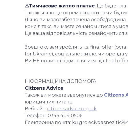
⚠️Тимчасове житло платне
. Це буде пл
Також, якщо це окрема квартира чи будинок
Якщо ви малозабезпечена особа/родина, в
консіл такс, ви маєте ознайомитися з умов
Це ваша відповідальність ознайомитися 
Зрештою, вам зроблять т.з. final offer (о
for Ukraine), соціальне житло, чи оренда
Ви НЕ повинні відмовлятися від final offe
ІНФОРМАЦІЙНА ДОПОМОГА
Citizens Advice
Також ви можете звернутися до
Citizens 
юридичних питань.
Вебсайт:
citizensadvice.org.uk
Телефон: 0345 404 0506
Електронна пошта: ku.gro.ecivdasnezitic%