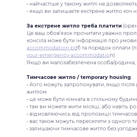
⁃ найчастіше у такому житлі не дозволяю
⁃ якщо ви залишаєте екстрене житло хоч н
️За екстрене житло треба платити
(орен
Це ваш обов’язок прочитати уважно пропо
консіла може бути інформація про умови
accommodation.pd
f) та порядок оплати (
your-emergency-accommodatio
n)
Якщо ви малозабезпечена особа/родина, в
Тимчасове житло / temporary housing
⁃ його можуть запропонувати, якщо після
житлом
⁃ це може бути кімната в спільному будин
⁃ там ви можете жити місяці, або навіть 
⁃ відмовляючись від пропозиції тимчасо
⁃ вас також можуть переселяти з одного 
⁃ залишаючи тимчасове житло без узгодже