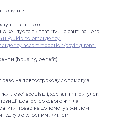
овернутися
оступне за ціною.
 коштує та як платити. На сайті вашого
24111/guide-to-emergency-
/emergency-accommodation/paying-rent-
нди (housing benefit).
 право на довгострокову допомогу з
житлової асоціації, хостел чи притулок
ропозиції довгострокового житла
тратити право на допомогу з житлом
 випадку з екстреним житлом