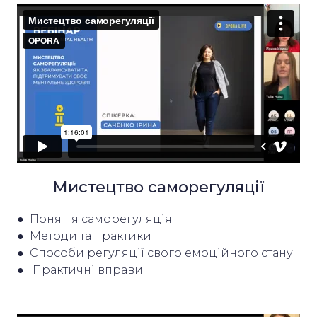
Мистецтво саморегуляції
● Поняття саморегуляція
● Методи та практики
● Способи регуляції свого емоційного стану
● Практичні вправи