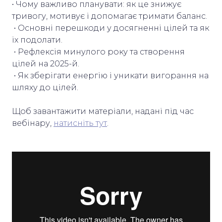
• Чому важливо планувати: як це знижує
тривогу, мотивує і допомагає тримати баланс.
• Основні перешкоди у досягненні цілей та як
їх подолати.
• Рефлексія минулого року та створення
цілей на 2025-й.
• Як зберігати енергію і уникати вигорання на
шляху до цілей.
Щоб завантажити матеріали, надані під час
вебінару,
натисніть тут
.