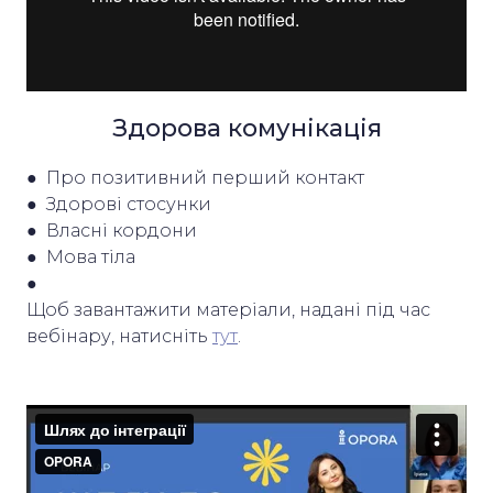
Здорова комунікація
● Про позитивний перший контакт
● Здорові стосунки
● Власні кордони
● Мова тіла
●
Щоб завантажити матеріали, надані під час
вебінару, натисніть
тут
.