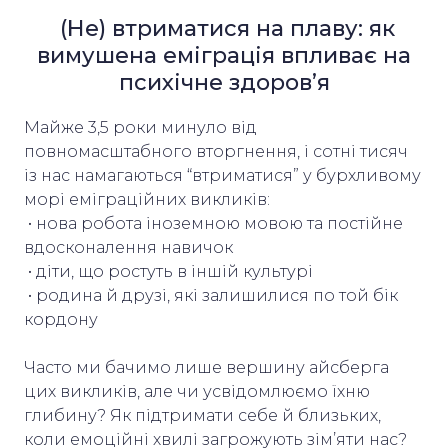
(Не) втриматися на плаву: як
вимушена еміграція впливає на
психічне здоров’я
Майже 3,5 роки минуло від
повномасштабного вторгнення, і сотні тисяч
із нас намагаються “втриматися” у бурхливому
морі еміграційних викликів:
• нова робота іноземною мовою та постійне
вдосконалення навичок
• діти, що ростуть в іншій культурі
• родина й друзі, які залишилися по той бік
кордону
Часто ми бачимо лише вершину айсберга
цих викликів, але чи усвідомлюємо їхню
глибину? Як підтримати себе й близьких,
коли емоційні хвилі загрожують зім’яти нас?