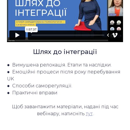
Шлях до інтеграції
● Вимушена релокація. Етапи та наслідки.
● Емоційні процеси після року перебування
UK
● Способи саморегуляції.
● Практичні вправи
Щоб завантажити матеріали, надані під час
вебінару, натисніть
тут
.