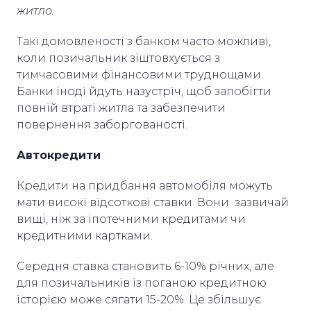
житло.
Такі домовленості з банком часто можливі,
коли позичальник зіштовхується з
тимчасовими фінансовими труднощами.
Банки іноді йдуть назустріч, щоб запобігти
повній втраті житла та забезпечити
повернення заборгованості.
Автокредити
Кредити на придбання автомобіля можуть
мати високі відсоткові ставки. Вони зазвичай
вищі, ніж за іпотечними кредитами чи
кредитними картками.
Середня ставка становить 6-10% річних, але
для позичальників із поганою кредитною
історією може сягати 15-20%. Це збільшує