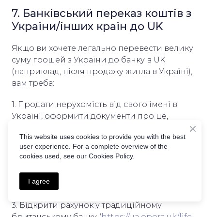
7. Банківський переказ коштів з
України/інших країн до UK
Якщо ви хочете легально перевести велику
суму грошей з України до банку в UK
(наприклад, після продажу житла в Україні),
вам треба:
1. Продати нерухомість від свого імені в
Україні, оформити документи про це,
перекласти на англійську та завірити
This website uses cookies to provide you with the best
переклад
user experience. For a complete overview of the
cookies used, see our Cookies Policy.
2. Покласти ці кошти в Україні на валютний(!)
рахунок. Читайте/шукайте самостійно вимоги
I agree
Нацбанку
3. Відкрити рахунок у традиційному
британському банку (
https://ua.opora.uk/life-