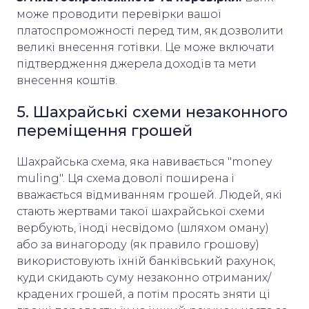
може проводити перевірки вашої
платоспроможності перед тим, як дозволити
великі внесення готівки. Це може включати
підтвердження джерела доходів та мети
внесення коштів.
5. Шахрайські схеми незаконного
переміщення грошей
Шахрайська схема, яка навивається "money
muling". Ця схема доволі поширена і
вважається відмиванням грошей. Людей, які
стають жертвами такої шахрайської схеми
вербують, іноді несвідомо (шляхом оману)
або за винагороду (як правило грошову)
використовують їхній банківський рахунок,
куди скидають суму незаконно отриманих/
крадених грошей, а потім просять зняти ці