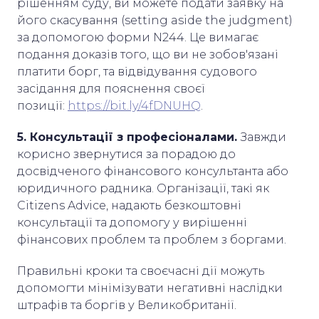
рішенням суду, ви можете подати заявку на
його скасування (setting aside the judgment)
за допомогою форми N244. Це вимагає
подання доказів того, що ви не зобов'язані
платити борг, та відвідування судового
засідання для пояснення своєї
позиції:
https://bit.ly/4fDNUHQ
.
5. Консультації з професіоналами.
Завжди
корисно звернутися за порадою до
досвідченого фінансового консультанта або
юридичного радника. Організації, такі як
Citizens Advice, надають безкоштовні
консультації та допомогу у вирішенні
фінансових проблем та проблем з боргами.
Правильні кроки та своєчасні дії можуть
допомогти мінімізувати негативні наслідки
штрафів та боргів у Великобританії.