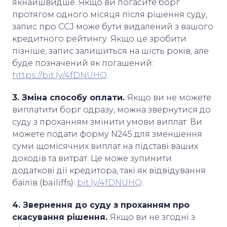
якнайшвидше. Якщо ви погасите борг
протягом одного місяця після рішення суду,
запис про CCJ може бути видалений з вашого
кредитного рейтингу. Якщо це зробити
пізніше, запис залишиться на шість років, але
буде позначений як погашений:
https://bit.ly/4fDNUHQ
.
3. Зміна способу оплати.
Якщо ви не можете
виплатити борг одразу, можна звернутися до
суду з проханням змінити умови виплат. Ви
можете подати форму N245 для зменшення
суми щомісячних виплат на підставі ваших
доходів та витрат. Це може зупинити
додаткові дії кредитора, такі як відвідування
баїлів (bailiffs):
bit.ly/4fDNUHQ
.
4. Звернення до суду з проханням про
скасування рішення.
Якщо ви не згодні з