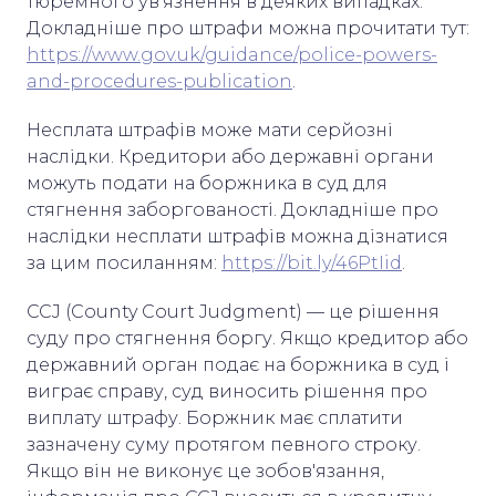
тюремного ув'язнення в деяких випадках.
Докладніше про штрафи можна прочитати тут:
https://www.gov.uk/guidance/police-powers-
and-procedures-publication
.
Несплата штрафів може мати серйозні
наслідки. Кредитори або державні органи
можуть подати на боржника в суд для
стягнення заборгованості. Докладніше про
наслідки несплати штрафів можна дізнатися
за цим посиланням:
https://bit.ly/46PtIid
.
CCJ (County Court Judgment) — це рішення
суду про стягнення боргу. Якщо кредитор або
державний орган подає на боржника в суд і
виграє справу, суд виносить рішення про
виплату штрафу. Боржник має сплатити
зазначену суму протягом певного строку.
Якщо він не виконує це зобов'язання,