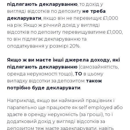
підлягають декларуванню
, то дохід у
вигляді відсотків по депозиту
не треба
декларувати
, якщо він не перевищує £1,000
на рік. Якщо ж річний дохід у вигляді
відсотків по депозиту перевищуватиме £1,000,
то він підлягає декларуванню та
оподаткування у розмірі 20%.
Якщо ж ви маєте інші джерела доходу, які
підлягають декларуванню
(самозайнятість,
оренда нерухомості тощо),
ТО
в цьому
випадку відсотки за депозитом
також
потрібно буде декларувати
.
Наприклад, якщо ви найманий працівник і
паралельно ще працюєте як self employed або
здаєте в оренду нерухомість (за гроші), то і
додатковий дохід у вигляді відсотків за
депозитом теж маєте задекларувати, навіть