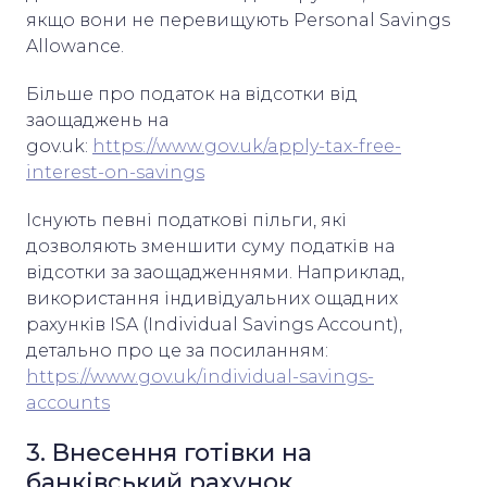
якщо вони не перевищують Personal Savings
Allowance.
Більше про податок на відсотки від
заощаджень на
gov.uk:
https://www.gov.uk/apply-tax-free-
interest-on-savings
Існують певні податкові пільги, які
дозволяють зменшити суму податків на
відсотки за заощадженнями. Наприклад,
використання індивідуальних ощадних
рахунків ISA (Individual Savings Account),
детально про це за посиланням:
https://www.gov.uk/individual-savings-
accounts
3. Внесення готівки на
банківський рахунок