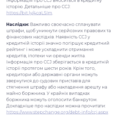
інформація про CCJ вноситься в кредитну
історію. Детальніше про CCJ:
https://bit.ly/4cqLSIm
.
Наслідки:
Важливо своєчасно сплачувати
штрафи, щоб уникнути серйозних правових та
фінансових наслідків. Наявність CCJ у
кредитній історії значно погіршує кредитний
рейтинг і може ускладнити отримання
кредитів, іпотеки чи оренди житла.
Інформація про CCJ зберігається в кредитній
історії протягом шести років. Крім того,
кредитори або державні органи можуть
звернутися до судових приставів для
стягнення штрафу або накладення арешту на
майно боржника. У крайніх випадках
боржника можуть оголосити банкрутом.
Докладніше про наслідки можна прочитати:
https://www.stepchange.org/debt-info/ccj.aspx