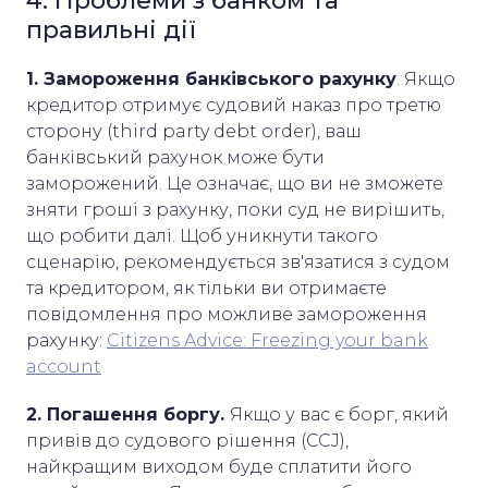
4. Проблеми з банком та
правильні дії
1. Замороження банківського рахунку
. Якщо
кредитор отримує судовий наказ про третю
сторону (third party debt order), ваш
банківський рахунок може бути
заморожений. Це означає, що ви не зможете
зняти гроші з рахунку, поки суд не вирішить,
що робити далі. Щоб уникнути такого
сценарію, рекомендується зв'язатися з судом
та кредитором, як тільки ви отримаєте
повідомлення про можливе замороження
рахунку:
Citizens Advice: Freezing your bank
account
2. Погашення боргу.
Якщо у вас є борг, який
привів до судового рішення (CCJ),
найкращим виходом буде сплатити його