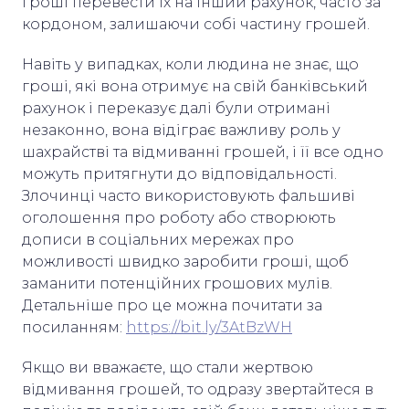
гроші перевести їх на інший рахунок, часто за
кордоном, залишаючи собі частину грошей.
Навіть у випадках, коли людина не знає, що
гроші, які вона отримує на свій банківський
рахунок і переказує далі були отримані
незаконно, вона відіграє важливу роль у
шахрайстві та відмиванні грошей, і її все одно
можуть притягнути до відповідальності.
Злочинці часто використовують фальшиві
оголошення про роботу або створюють
дописи в соціальних мережах про
можливості швидко заробити гроші, щоб
заманити потенційних грошових мулів.
Детальніше про це можна почитати за
посиланням:
https://bit.ly/3AtBzWH
Якщо ви вважаєте, що стали жертвою
відмивання грошей, то одразу звертайтеся в