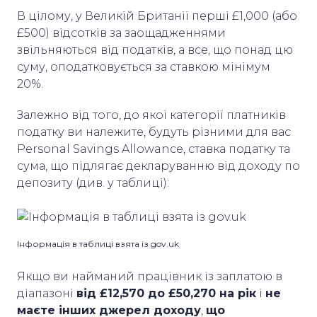
В цілому, у Великій Британії перші £1,000 (або
£500) відсотків за заощадженнями
звільняються від податків, а все, що понад цю
суму, оподатковується за ставкою мінімум
20%.
Залежно від того, до якої категорії платників
податку ви належите, будуть різними для вас
Personal Savings Allowance, ставка податку та
сума, що підлягає декларуванню від доходу по
депозиту (див. у таблиці):
Інформація в таблиці взята із gov.uk
Якщо ви найманий працівник із заплатою в
діапазоні
від £12,570 до £50,270 на рік
і
не
маєте інших джерел доходу
,
що