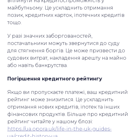
вплинути на кредитоспроможність у
майбутньому. Це ускладнить отримання
позик, кредитних карток, іпотечних кредитів
тощо.
У разі значних заборгованостей,
постачальники можуть звернутися до суду
для стягнення боргів. Це може призвести до
судових витрат, накладення арешту на майно
або навіть банкрутства.
Погіршення кредитного рейтингу
Якщо ви пропускаєте платежі, ваш кредитний
рейтинг може знизитися. Це ускладнить
отримання нових кредитів, іпотек та інших
фінансових продуктів. Більше про кредитний
рейтинг читайте у нашому блозі:
https://ua.opora.uk/life-in-the-uk-guides-
ua/credit-history-ua