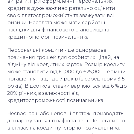
витрати. При оформленні персональних
кредитів дуже важливо ретельно оцінити
свою платоспроможність та зважувати всі
ризики. Несплата може мати серйозні
наслідки для фінансового становища та
кредитної історії позичальника.
Персональні кредити - це одноразове
позичання грошей для особистих цілей, на
відміну від кредитних карток. Розмір кредиту
може становити від £1,000 до £25,000. Терміни
погашення - від 1 до 7 років (в середньому 3-5
років). Відсоткові ставки варіюються від 6 % до
20% річних, в залежності від
кредитоспроможності позичальника.
Несвоєчасні або неповні платежі призводять
до нарахування штрафів та пені. Це негативно
впливає на кредитну історію позичальника,