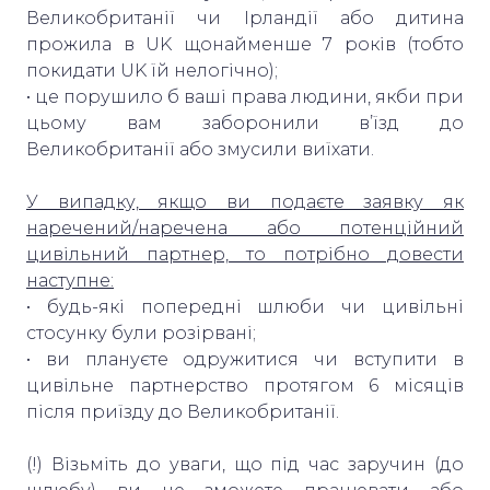
Великобританії чи Ірландії або дитина
прожила в UK щонайменше 7 років (тобто
покидати UK їй нелогічно);
• це порушило б ваші права людини, якби при
цьому вам заборонили в’їзд до
Великобританії або змусили виїхати.
У випадку, якщо ви подаєте заявку як
наречений/наречена або потенційний
цивільний партнер, то потрібно довести
наступне:
• будь-які попередні шлюби чи цивільні
стосунку були розірвані;
• ви плануєте одружитися чи вступити в
цивільне партнерство протягом 6 місяців
після приїзду до Великобританії.
(!) Візьміть до уваги, що під час заручин (до