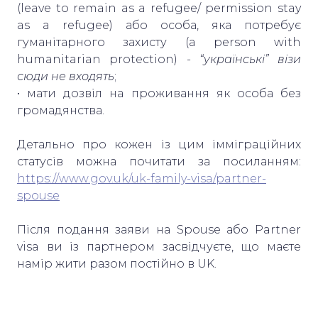
(leave to remain as a refugee/ permission stay
as a refugee) або особа, яка потребує
гуманітарного захисту (a person with
humanitarian protection) -
“українські” візи
сюди не входять
;
• мати дозвіл на проживання як особа без
громадянства.
Детально про кожен із цим імміграційних
статусів можна почитати за посиланням:
https://www.gov.uk/uk-family-visa/partner-
spouse
Після подання заяви на Spouse або Partner
visa ви із партнером засвідчуєте, що маєте
намір жити разом постійно в UK.