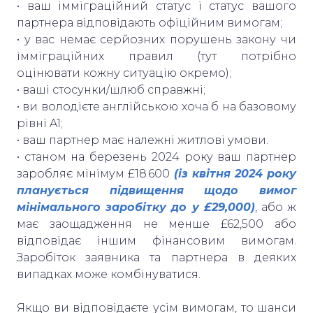
• ваш імміграційний статус і статус вашого
партнера відповідають офіційним вимогам;
• у вас немає серйозних порушень закону чи
імміграційних правил (тут потрібно
оцінювати кожну ситуацію окремо);
• ваші стосунки/шлюб справжні;
• ви володієте англійською хоча б на базовому
рівні A1;
• ваш партнер має належні житлові умови.
• станом на березень 2024 року ваш партнер
заробляє мінімум £18 600
(із квітня 2024 року
планується підвищення щодо вимог
мінімального заробітку до у £29,000)
, або ж
має заощадження не менше £62,500 або
відповідає іншим фінансовим вимогам.
Заробіток заявника та партнера в деяких
випадках може комбінуватися.
Якщо ви відповідаєте усім вимогам, то шанси