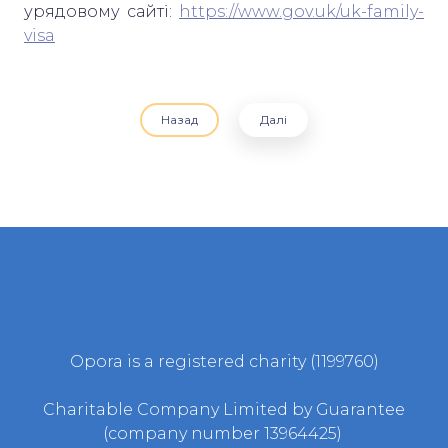
урядовому сайті:
https://www.gov.uk/uk-family-
visa
Назад
Далі
Opora is a registered charity (1199760)
Charitable Company Limited by Guarantee
(company number 13964425)