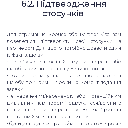
6.2. Підтвердження
стосунків
Для отримання Spouse або Partner visa вам
доведеться підтвердити свої стосунки із
партнером. Для цього потрібно
довести один
із фактів
, що ви:
• перебуваєте в офіційному партнерстві або
шлюбі, який визнається у Великобританії;
• жили разом у відносинах, що аналогічні
шлюбу принаймні 2 роки на момент подання
заявки;
• є нареченим/нареченою або потенційним
цивільним партнером і одружитеся/вступите
в цивільне партнерство у Великобританії
протягом 6 місяців після приїзду;
• були у стосунках принаймні протягом 2 років