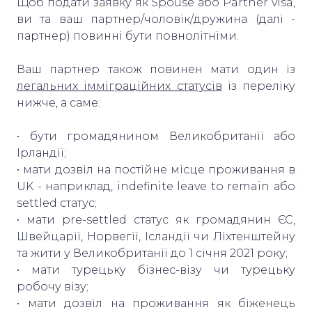
Щоб подати заявку як Spouse або Partner visa,
ви та ваш партнер/чоловік/дружина (далі -
партнер) повинні бути повнолітніми.
Ваш партнер також повинен мати один із
легальних імміграційних статусів
із переліку
нижче, а саме:
• бути громадянином Великобританії або
Ірландії;
• мати дозвіл на постійне місце проживання в
UK - наприклад, indefinite leave to remain або
settled статус;
• мати pre-settled статус як громадянин ЄС,
Швейцарії, Норвегії, Ісландії чи Ліхтенштейну
та жити у Великобританії до 1 січня 2021 року;
• мати турецьку бізнес-візу чи турецьку
робочу візу;
• мати дозвіл на проживання як біженець