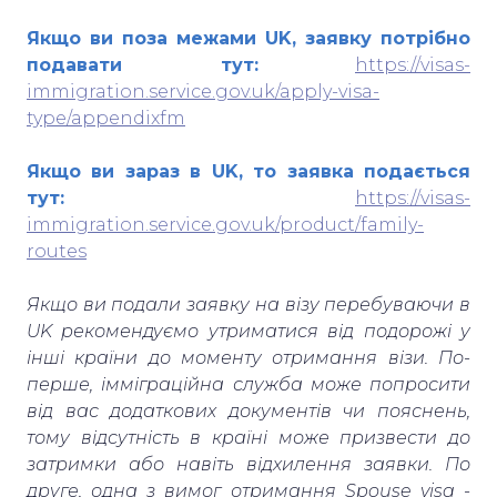
Якщо ви поза межами UK, заявку потрібно
подавати тут:
https://visas-
immigration.service.gov.uk/apply-visa-
type/appendixfm
Якщо ви зараз в UK, то заявка подається
тут:
https://visas-
immigration.service.gov.uk/product/family-
routes
Якщо ви подали заявку на візу перебуваючи в
UK рекомендуємо утриматися від подорожі у
інші країни до моменту отримання візи. По-
перше, імміграційна служба може попросити
від вас додаткових документів чи пояснень,
тому відсутність в країні може призвести до
затримки або навіть відхилення заявки. По
друге, одна з вимог отримання Spouse visa -