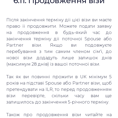
6.11. Продовження візи
Після закінчення терміну дії цієї візи ви маєте
право її продовжити. Можете подати заявку
на продовження в будь-який час до
закінчення терміну дії поточної Spouse або
Partner візи. Якщо ви подовжуєте
перебування з тим самим членом сім'ї, до
нової візи додадуть лише залишок днів
(максимум 28 днів) із вашої поточної візи.
Так як ви повинні прожити в UK мінімум 5
років на підставі Spouse або Partner візи, щоб
претендувати на ILR, то перед продовженням
візи перевірте, скільки часу вам ще
залишилось до закінчення 5-річного терміну.
Також про продовження візи читайте на