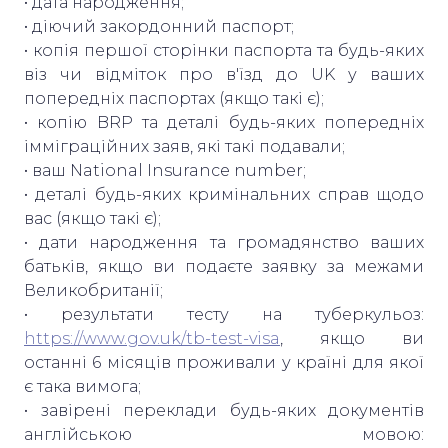
• дата народження;
• діючий закордонний паспорт;
• копія першої сторінки паспорта та будь-яких
віз чи відміток про в'їзд до UK у ваших
попередніх паспортах (якщо такі є);
• копію BRP та деталі будь-яких попередніх
імміграційних заяв, які такі подавали;
• ваш National Insurance number;
• деталі будь-яких кримінальних справ щодо
вас (якщо такі є);
• дати народження та громадянство ваших
батьків, якщо ви подаєте заявку за межами
Великобританії;
• результати тесту на туберкульоз:
https://www.gov.uk/tb-test-visa
, якщо ви
останні 6 місяців проживали у країні для якої
є така вимога;
• завірені переклади будь-яких документів
англійською мовою: