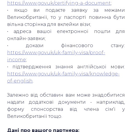
https://www.gov.uk/certifying-a-document
;
• якщо ви подаєте заявку за межами
Великобританії, то у паспорті повинна бути
вільна сторінка для вклейки візи;
• адреса вашої електронної пошти для
онлайн-заявки;
• докази фінансового стану:
https://www.gov.uk/uk-family-visa/proof-
income
;
• підтвердження знання англійської мови:
https://www.gov.uk/uk-family-visa/knowledge-
of-english
.
Залежно від обставин вам може знадобитися
надати додаткові документи - наприклад,
форму спонсорства від члена сім'ї у
Великобританії тощо.
Дані про вашого партнера: