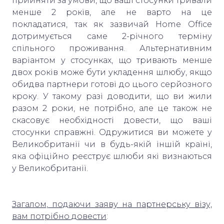
прийняти за умови, що ваші стосунки тривали
менше 2 років, але не варто на це
покладатися, так як зазвичай Home Office
дотримується саме 2-річного терміну
спільного проживання. Альтернативним
варіантом у стосунках, що тривають менше
двох років може бути укладення шлюбу, якщо
обидва партнери готові до цього серйозного
кроку. У такому разі доводити, що ви жили
разом 2 роки, не потрібно, але це також не
скасовує необхідності довести, що ваші
стосунки справжні. Одружитися ви можете у
Великобританії чи в будь-якій іншій країні,
яка офіційно реєструє шлюби які визнаються
у Великобританії.
Загалом, подаючи заяву на партнерську візу,
вам потрібно довести
: