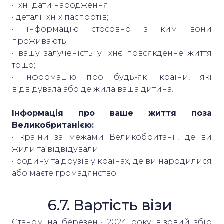
• їхні дати народження;
• деталі їхніх паспортів;
• інформацію стосовно з ким вони
проживають;
• вашу залученість у їхнє повсякденне життя
тощо;
• інформацію про будь-які країни, які
відвідувала або де жила ваша дитина.
Інформація про ваше життя поза
Великобританією:
• країни за межами Великобританії, де ви
жили та відвідували;
• родину та друзів у країнах, де ви народилися
або маєте громадянство.
6.7. Вартість візи
Станом на березень 2024 року візовий збір