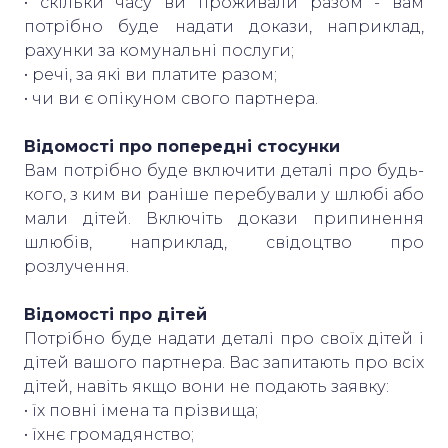
• скільки часу ви проживали разом - вам
потрібно буде надати докази, наприклад,
рахунки за комунальні послуги;
• речі, за які ви платите разом;
• чи ви є опікуном свого партнера.
Відомості про попередні стосунки
Вам потрібно буде включити деталі про будь-
кого, з ким ви раніше перебували у шлюбі або
мали дітей. Включіть докази припинення
шлюбів, наприклад, свідоцтво про
розлучення.
Відомості про дітей
Потрібно буде надати деталі про своїх дітей і
дітей вашого партнера. Вас запитають про всіх
дітей, навіть якщо вони не подають заявку:
• їх повні імена та прізвища;
• їхнє громадянство;