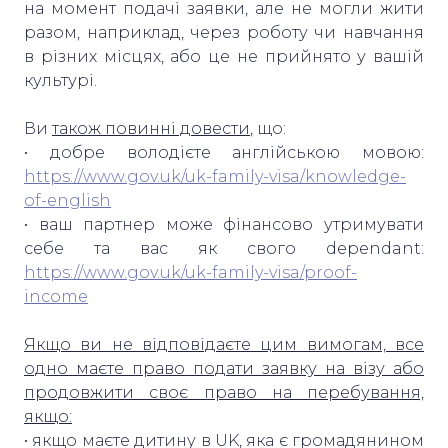
на момент подачі заявки, але не могли жити
разом, наприклад, через роботу чи навчання
в різних місцях, або це не прийнято у вашій
культурі.
Ви
також повинні довести
, що:
• добре володієте англійською мовою:
https://www.gov.uk/uk-family-visa/knowledge-
of-english
• ваш партнер може фінансово утримувати
себе та вас як свого dependant:
https://www.gov.uk/uk-family-visa/proof-
income
Якщо ви не відповідаєте цим вимогам, все
одно маєте право подати заявку на візу або
продовжити своє право на перебування,
якщо:
• якщо маєте дитину в UK, яка є громадянином