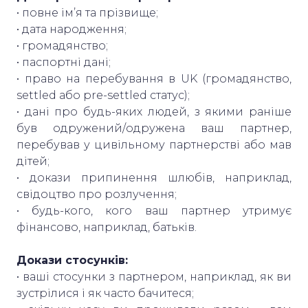
• повне ім’я та прізвище;
• дата народження;
• громадянство;
• паспортні дані;
• право на перебування в UK (громадянство,
settled або pre-settled статус);
• дані про будь-яких людей, з якими раніше
був одружений/одружена ваш партнер,
перебував у цивільному партнерстві або мав
дітей;
• докази припинення шлюбів, наприклад,
свідоцтво про розлучення;
• будь-кого, кого ваш партнер утримує
фінансово, наприклад, батьків.
Докази стосунків:
• ваші стосунки з партнером, наприклад, як ви
зустрілися і як часто бачитеся;